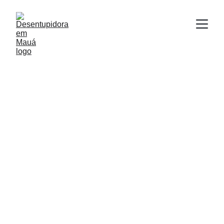
Limpeza de caixa 
de gordura
Soluções rápidas e eficientes para 
entupimentos de caixa de gordura em 
residências, comércios e indústrias 24h.