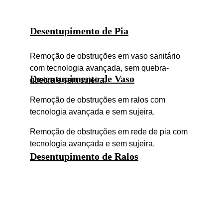
Desentupimento de Pia
Remoção de obstruções em vaso sanitário 
com tecnologia avançada, sem quebra-
Desentupimento de Vaso
quebra e sem sujeira.
Remoção de obstruções em ralos com 
tecnologia avançada e sem sujeira.
Remoção de obstruções em rede de pia com 
tecnologia avançada e sem sujeira.
Desentupimento de Ralos
Suprema 
Desentupidora
A 
Suprema Desentupidora
 é uma empresa 