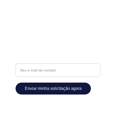
Atendimento
contato@desentupidorasuprema.com.br
(11) 93018-6000
Inovação
Digite seu e-mail aqui
Enviar minha solicitação agora
© 2026. All rights reserved Desentupidora 